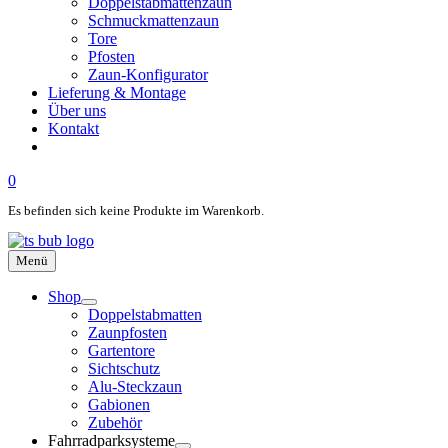
Doppelstabmattenzaun
Schmuckmattenzaun
Tore
Pfosten
Zaun-Konfigurator
Lieferung & Montage
Über uns
Kontakt
0
Es befinden sich keine Produkte im Warenkorb.
Menü
Shop
Doppelstabmatten
Zaunpfosten
Gartentore
Sichtschutz
Alu-Steckzaun
Gabionen
Zubehör
Fahrradparksysteme