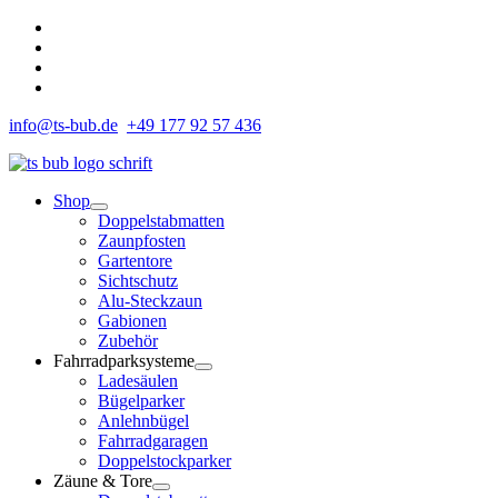
Zum
Inhalt
springen
info@ts-bub.de
+49 177 92 57 436
Shop
Doppelstabmatten
Zaunpfosten
Gartentore
Sichtschutz
Alu-Steckzaun
Gabionen
Zubehör
Fahrradparksysteme
Ladesäulen
Bügelparker
Anlehnbügel
Fahrradgaragen
Doppelstockparker
Zäune & Tore