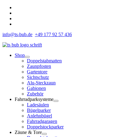
Zum
Inhalt
springen
info@ts-bub.de
+49 177 92 57 436
Shop
Doppelstabmatten
Zaunpfosten
Gartentore
Sichtschutz
Alu-Steckzaun
Gabionen
Zubehör
Fahrradparksysteme
Ladesäulen
Bügelparker
Anlehnbügel
Fahrradgaragen
Doppelstockparker
Zäune & Tore