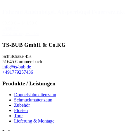
Fahrrad Anlehnbügel, Absperrbügel Feuerverzinkt
99,99 €
–
144,99 €
Details »
Ausführung wählen
TS-BUB GmbH & Co.KG
Schulstraße 45a
51645 Gummersbach
info@ts-bub.de
+491779257436
Produkte / Leistungen
Doppelstabmattenzaun
Schmuckmattenzaun
Zubehör
Pfosten
Tore
Lieferung & Montage