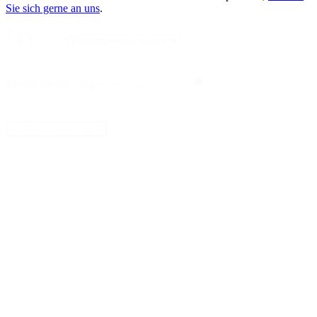
Sie sich gerne an uns
.
Kategorie
Select content
Produktsuche
Search content
Alle Produkte anzeigen