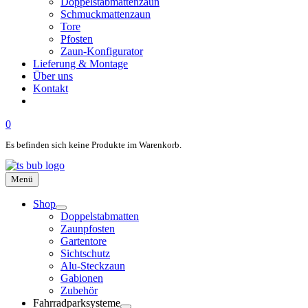
Doppelstabmattenzaun
Schmuckmattenzaun
Tore
Pfosten
Zaun-Konfigurator
Lieferung & Montage
Über uns
Kontakt
0
Es befinden sich keine Produkte im Warenkorb.
Menü
Shop
Doppelstabmatten
Zaunpfosten
Gartentore
Sichtschutz
Alu-Steckzaun
Gabionen
Zubehör
Fahrradparksysteme